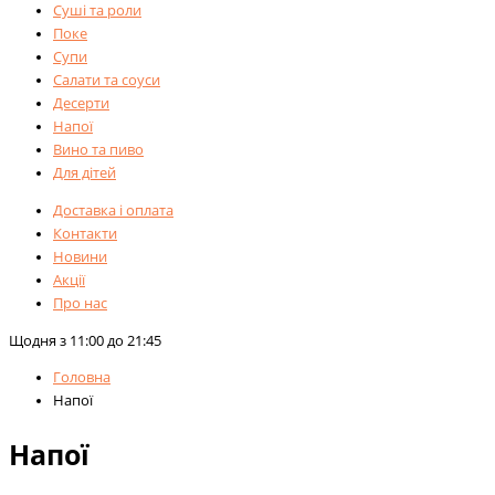
Суші та роли
Поке
Супи
Салати та соуси
Десерти
Напої
Вино та пиво
Для дітей
Доставка і оплата
Контакти
Новини
Акції
Про нас
Щодня з 11:00 до 21:45
Головна
Напої
Напої