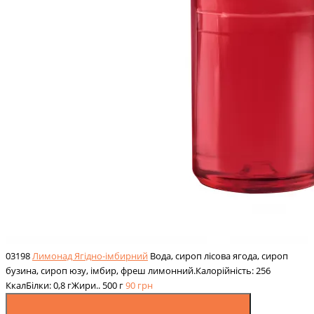
03198
Лимонад Ягідно-імбирний
Вода, сироп лісова ягода, сироп
бузина, сироп юзу, імбир, фреш лимонний.Калорійність: 256
КкалБілки: 0,8 гЖири..
500 г
90
грн