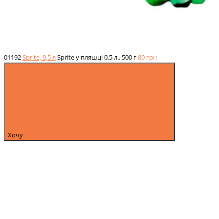
01192
Sprite, 0,5 л
Sprite у пляшці 0,5 л..
500 г
80
грн
Хочу