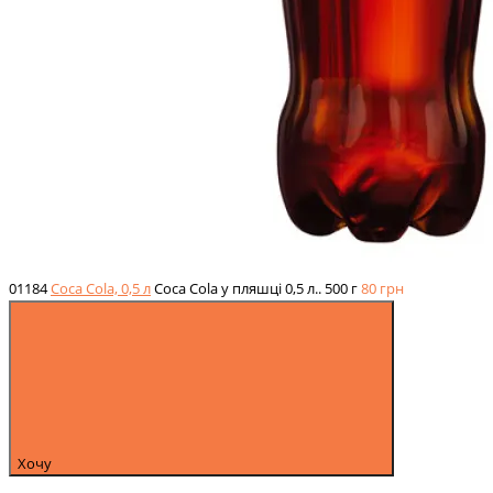
01184
Coca Cola, 0,5 л
Coca Cola у пляшці 0,5 л..
500 г
80
грн
Хочу