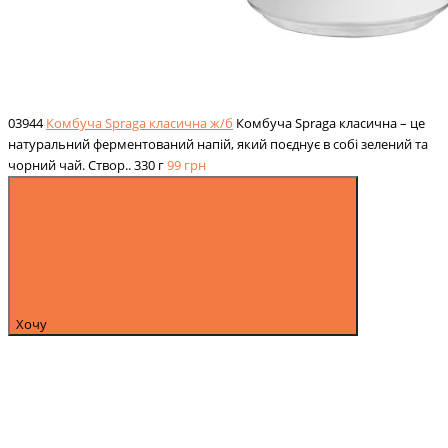
03944
Комбуча Spraga класична ж/б
Комбуча Spraga класична – це
натуральний ферментований напій, який поєднує в собі зелений та
чорний чай. Створ..
330 г
99
грн
Хочу