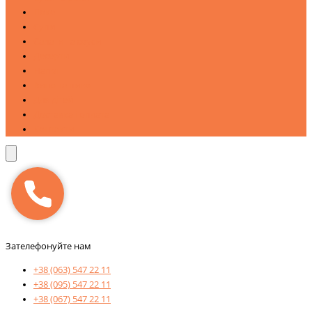
Поке
Супи
Салати та соуси
Десерти
Напої
Вино та пиво
Для дітей
Доставка і оплата
Контакти
Зателефонуйте нам
+38 (063) 547 22 11
+38 (095) 547 22 11
+38 (067) 547 22 11