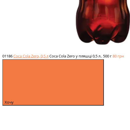
01186
Coca Cola Zero, 0,5 л
Coca Cola Zero у пляшці 0,5 л..
500 г
80
грн
Хочу