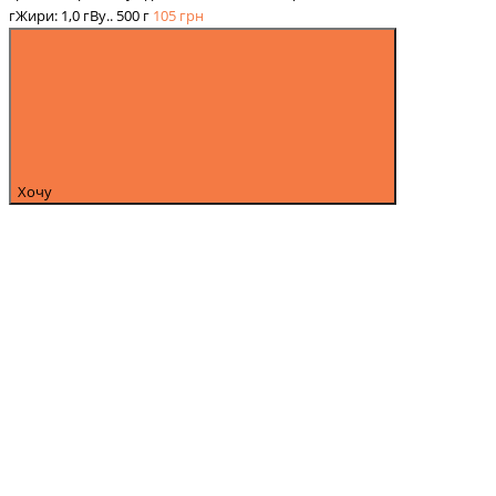
гЖири: 1,0 гВу..
500 г
105
грн
Хочу