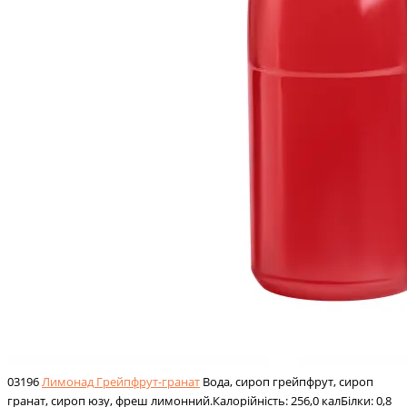
03196
Лимонад Грейпфрут-гранат
Вода, сироп грейпфрут, сироп
гранат, сироп юзу, фреш лимонний.Калорійність: 256,0 калБілки: 0,8