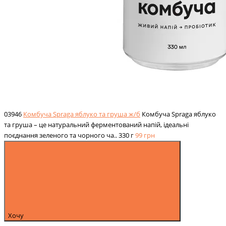
03946
Комбуча Spraga яблуко та груша ж/б
Комбуча Spraga яблуко
та груша – це натуральний ферментований напій, ідеальні
поєднання зеленого та чорного ча..
330 г
99
грн
Хочу