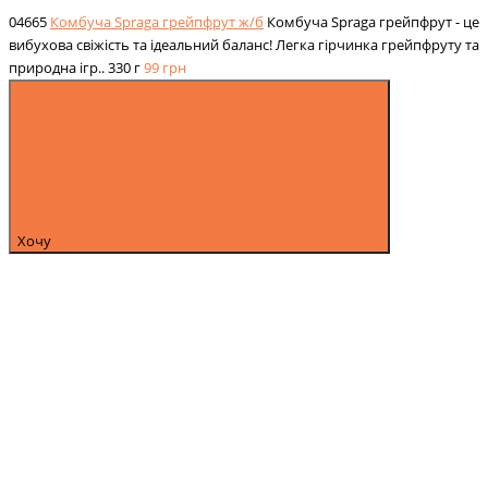
04665
Комбуча Spraga грейпфрут ж/б
Комбуча Spraga грейпфрут - це
вибухова свіжість та ідеальний баланс! Легка гірчинка грейпфруту та
природна ігр..
330 г
99
грн
Хочу